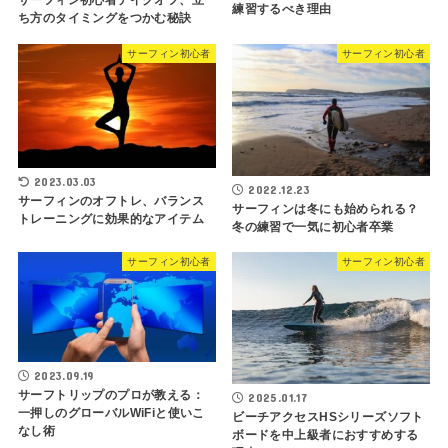
サーフィン初心者テイクオフ、立
練習するべき理由
ち方のタイミングをつかむ秘訣
サーフィン初心者
サーフィン初心者
2023.03.03
2022.12.23
サーフィンのオフトレ、バランス
サーフィンは冬にも始められる？
トレーニングに効果的なアイテム
冬の練習で一気に初心者卒業
サーフィン初心者
サーフィン初心者
2023.09.19
サーフトリップのプロが教える：
2025.01.17
一押しのグローバルWiFiと使いこ
ビーチアクセスHSシリーズソフト
なし術
ボードを中上級者におすすめする