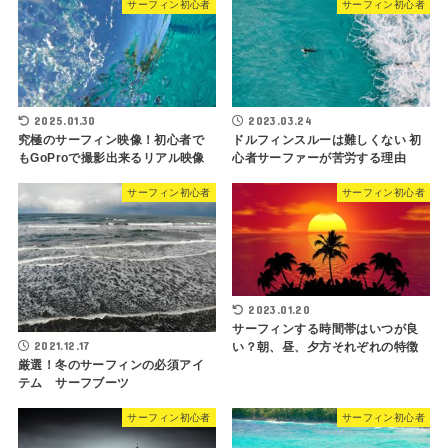
サーフィン初心者
サーフィン初心者
2025.01.30
2023.03.24
究極のサーフィン映像！初心者で
ドルフィンスルーは難しくない 初
もGoProで撮影出来るリアル映像
心者サーファーが苦労する理由
サーフィン初心者
サーフィン初心者
2023.01.20
サーフィンする時間帯はいつが良
2021.12.17
い？朝、昼、夕方それぞれの特徴
厳選！冬のサーフィンの必須アイ
テム サーフブーツ
サーフィン初心者
サーフィン初心者