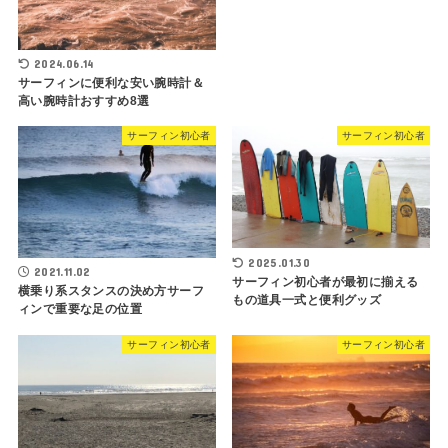
2024.06.14
サーフィンに便利な安い腕時計＆
高い腕時計おすすめ8選
サーフィン初心者
サーフィン初心者
2025.01.30
2021.11.02
サーフィン初心者が最初に揃える
横乗り系スタンスの決め方サーフ
もの道具一式と便利グッズ
ィンで重要な足の位置
サーフィン初心者
サーフィン初心者