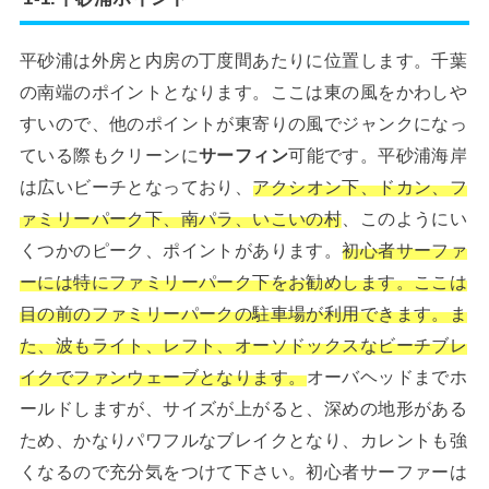
平砂浦は外房と内房の丁度間あたりに位置します。千葉
の南端のポイントとなります。ここは東の風をかわしや
すいので、他のポイントが東寄りの風でジャンクになっ
ている際もクリーンに
サーフィン
可能です。平砂浦海岸
は広いビーチとなっており、
アクシオン下、ドカン、フ
ァミリーパーク下、南パラ、いこいの村
、このようにい
くつかのピーク、ポイントがあります。
初心者サーファ
ーには特にファミリーパーク下をお勧めします。ここは
目の前のファミリーパークの駐車場が利用できます。ま
た、波もライト、レフト、オーソドックスなビーチブレ
イクでファンウェーブとなります。
オーバヘッドまでホ
ールドしますが、サイズが上がると、深めの地形がある
ため、かなりパワフルなブレイクとなり、カレントも強
くなるので充分気をつけて下さい。初心者サーファーは