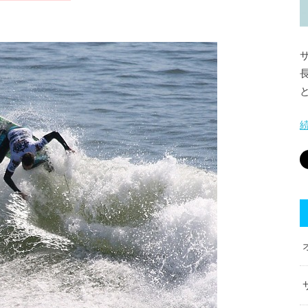
。
サ
長