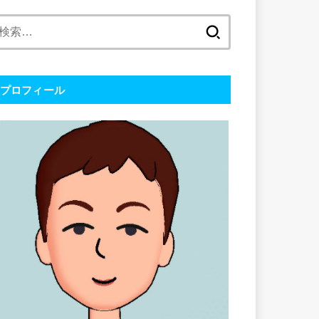
検
索:
プロフィール