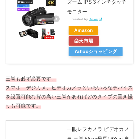
ズーム IPS 3インチタッチ
モニター
created by
Rinker
Amazon
楽天市場
Yahooショッピング
三脚も必ず必要です。
スマホ、デジカメ、ビデオカメラ
と
いろいろな
デバイス
を
設置可能な背の高い三脚があればどのタイプの置き撮
りも可能です。
一眼レフカメラ ビデオカメ
ラ 三脚 58cm最長168cm 自